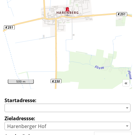
500 m
«
Startadresse:
Zieladressse:
Harenberger Hof