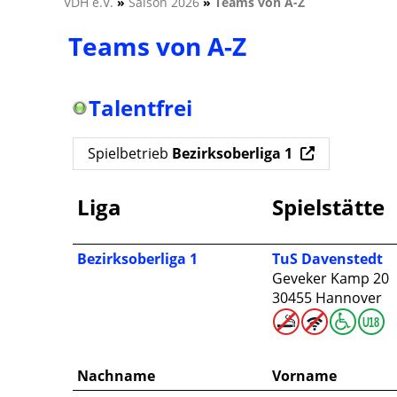
VDH e.V.
»
Saison 2026
»
Teams von A-Z
Teams von A-Z
Talentfrei
Spielbetrieb
Bezirksoberliga 1
Liga
Spielstätte
Bezirksoberliga 1
TuS Davenstedt
Geveker Kamp 20
30455 Hannover
Nachname
Vorname