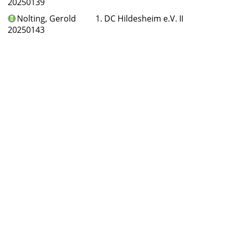
20250139
Nolting
, Gerold
1. DC Hildesheim e.V. II
20250143